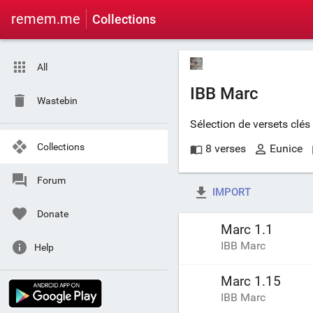
remem.me
Collections
All
IBB Marc
Wastebin
Sélection de versets clé
Collections
8 verses
Eunice
Forum
IMPORT
Donate
Marc 1.1
IBB Marc
Help
Marc 1.15
IBB Marc