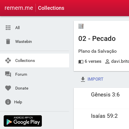
remem.me
Collections
All
02 - Pecado
Wastebin
Plano da Salvação
Collections
6 verses
davi.bri
Forum
IMPORT
Donate
Gênesis 3:6
Help
Isaías 59:2