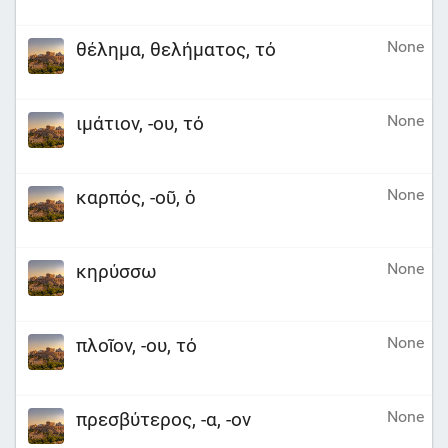
None
θέλημα, θελήματος, τό
None
ιμάτιον, -ου, τό
None
καρπός, -οῦ, ὁ
None
κηρύσσω
None
πλοῖον, -ου, τό
None
πρεσβύτερος, -α, -ον