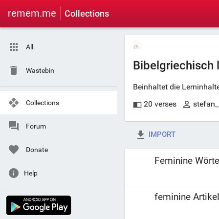
remem.me
Collections
All
Bibelgriechisch 
Wastebin
Beinhaltet die Lerninhal
Collections
20 verses
stefan
Forum
IMPORT
Donate
Feminine Wörte
Help
feminine Artike