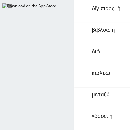
Αἴγυπρος, ἡ
βίβλος, ἡ
διό
κωλύω
μεταξύ
νόσος, ἡ